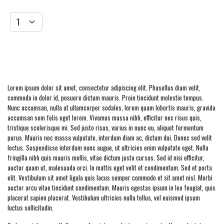
Add to cart
Lorem ipsum dolor sit amet, consectetur adipiscing elit. Phasellus diam velit,
commodo in dolor id, posuere dictum mauris. Proin tincidunt molestie tempus.
Nunc accumsan, nulla at ullamcorper sodales, lorem quam lobortis mauris, gravida
accumsan sem felis eget lorem. Vivamus massa nibh, efficitur nec risus quis,
tristique scelerisque mi. Sed justo risus, varius in nunc eu, aliquet fermentum
purus. Mauris nec massa vulputate, interdum diam ac, dictum dui. Donec sed velit
lectus. Suspendisse interdum nunc augue, ut ultricies enim vulputate eget. Nulla
fringilla nibh quis mauris mollis, vitae dictum justo cursus. Sed id nisi efficitur,
auctor quam ut, malesuada orci. In mattis eget velit et condimentum. Sed et porta
elit. Vestibulum sit amet ligula quis lacus semper commodo et sit amet nisl. Morbi
auctor arcu vitae tincidunt condimentum. Mauris egestas ipsum in leo feugiat, quis
placerat sapien placerat. Vestibulum ultricies nulla tellus, vel euismod ipsum
luctus sollicitudin.