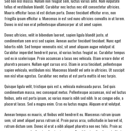
Sed non nisl massa. Nullam non feugiat sem, luctus varius ante. Nam vulputate
tellus et vestibulum blandit. Curabitur nec lectus nec elit consectetur ultricies.
Mauris efficitur lacus id est dictum porta. Donec tincidunt efficitur eros, non
fringilla ipsum efficitur a. Maecenas in est sed nunc ultricies convallis in ut lorem.
Donec in nisl non erat pellentesque ullamcorper at sit amet sapien.
Donec ultricies, velit in bibendum laoreet, sapien ligula blandit justo, ut
condimentum sem orci sed sapien. Aenean auctor tincidunt tincidunt. Nunc eget
lobortis nibh. Sed tempor venenatis nisl, sit amet aliquam augue volutpat id.
Curabitur imperdiet hendrerit purus, id varius lectus feugiat ac. Curabitur tempus
sed ex in scelerisque. Proin accumsan a lacus nec vehicula. Etiam ornare dolor et
pharetra posuere. Nullam eget cursus orci. Etiam in arcu tincidunt, pellentesque
sapien vehicula, vestibulum nisi. Maecenas blandit vel ante in ultricies. Ut suscipit
non nisl vitae egestas. Curabitur nec metus ut est porta mattis id nec turpis.
Quisque ligula velit, tristique quis est a, vehicula malesuada purus. Sed quis
condimentum massa, nec consequat metus. Pellentesque accumsan, nisl vel luctus
finibus, ante est porta ipsum, ac varius mauris nibh sed nibh. In ac congue odio, a
placerat lacus. Sed a magna enim. Cras eu luctus magna. Aliquam erat volutpat.
Aenean tempus ex mauris, ut finibus velit hendrerit eu. Maecenas rutrum ipsum
sem, sit amet aliquet purus rutrum id. Proin purus arcu, sollicitudin in laoreet id,
rutrum dictum sem. Donec id erat a nibh aliquet pharetra non nec felis. Proin ac