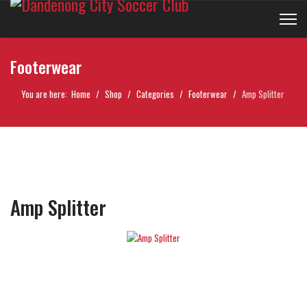
Footerwear
You are here:
Home
Shop
Categories
Footerwear
Amp Splitter
Amp Splitter