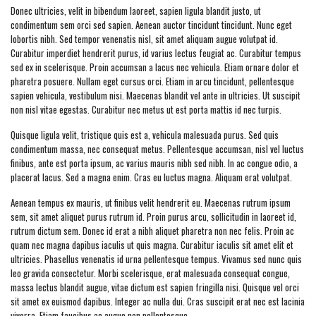
Donec ultricies, velit in bibendum laoreet, sapien ligula blandit justo, ut
condimentum sem orci sed sapien. Aenean auctor tincidunt tincidunt. Nunc eget
lobortis nibh. Sed tempor venenatis nisl, sit amet aliquam augue volutpat id.
Curabitur imperdiet hendrerit purus, id varius lectus feugiat ac. Curabitur tempus
sed ex in scelerisque. Proin accumsan a lacus nec vehicula. Etiam ornare dolor et
pharetra posuere. Nullam eget cursus orci. Etiam in arcu tincidunt, pellentesque
sapien vehicula, vestibulum nisi. Maecenas blandit vel ante in ultricies. Ut suscipit
non nisl vitae egestas. Curabitur nec metus ut est porta mattis id nec turpis.
Quisque ligula velit, tristique quis est a, vehicula malesuada purus. Sed quis
condimentum massa, nec consequat metus. Pellentesque accumsan, nisl vel luctus
finibus, ante est porta ipsum, ac varius mauris nibh sed nibh. In ac congue odio, a
placerat lacus. Sed a magna enim. Cras eu luctus magna. Aliquam erat volutpat.
Aenean tempus ex mauris, ut finibus velit hendrerit eu. Maecenas rutrum ipsum
sem, sit amet aliquet purus rutrum id. Proin purus arcu, sollicitudin in laoreet id,
rutrum dictum sem. Donec id erat a nibh aliquet pharetra non nec felis. Proin ac
quam nec magna dapibus iaculis ut quis magna. Curabitur iaculis sit amet elit et
ultricies. Phasellus venenatis id urna pellentesque tempus. Vivamus sed nunc quis
leo gravida consectetur. Morbi scelerisque, erat malesuada consequat congue,
massa lectus blandit augue, vitae dictum est sapien fringilla nisi. Quisque vel orci
sit amet ex euismod dapibus. Integer ac nulla dui. Cras suscipit erat nec est lacinia
viverra. Etiam faucibus ac augue non pellentesque.