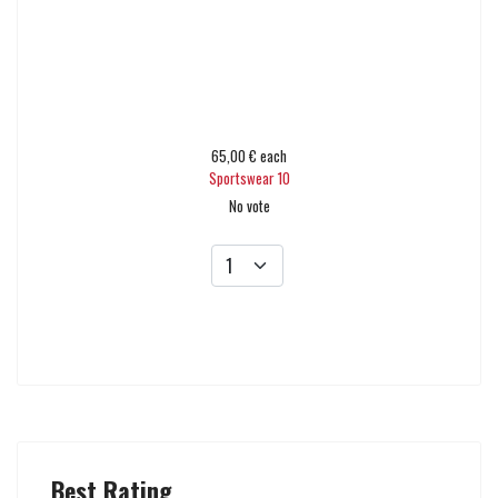
65,00 €
each
Sportswear 10
No vote
Add to cart
Best Rating