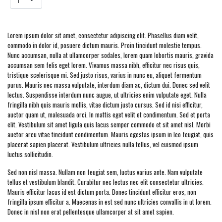
Add to cart
Lorem ipsum dolor sit amet, consectetur adipiscing elit. Phasellus diam velit,
commodo in dolor id, posuere dictum mauris. Proin tincidunt molestie tempus.
Nunc accumsan, nulla at ullamcorper sodales, lorem quam lobortis mauris, gravida
accumsan sem felis eget lorem. Vivamus massa nibh, efficitur nec risus quis,
tristique scelerisque mi. Sed justo risus, varius in nunc eu, aliquet fermentum
purus. Mauris nec massa vulputate, interdum diam ac, dictum dui. Donec sed velit
lectus. Suspendisse interdum nunc augue, ut ultricies enim vulputate eget. Nulla
fringilla nibh quis mauris mollis, vitae dictum justo cursus. Sed id nisi efficitur,
auctor quam ut, malesuada orci. In mattis eget velit et condimentum. Sed et porta
elit. Vestibulum sit amet ligula quis lacus semper commodo et sit amet nisl. Morbi
auctor arcu vitae tincidunt condimentum. Mauris egestas ipsum in leo feugiat, quis
placerat sapien placerat. Vestibulum ultricies nulla tellus, vel euismod ipsum
luctus sollicitudin.
Sed non nisl massa. Nullam non feugiat sem, luctus varius ante. Nam vulputate
tellus et vestibulum blandit. Curabitur nec lectus nec elit consectetur ultricies.
Mauris efficitur lacus id est dictum porta. Donec tincidunt efficitur eros, non
fringilla ipsum efficitur a. Maecenas in est sed nunc ultricies convallis in ut lorem.
Donec in nisl non erat pellentesque ullamcorper at sit amet sapien.