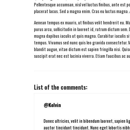
Pellentesque accumsan, nisl vel luctus finibus, ante est p
placerat lacus. Sed a magna enim. Cras eu luctus magna. 
Aenean tempus ex mauris, ut finibus velit hendrerit eu. M
purus arcu, sollicitudin in laoreet id, rutrum dictum sem.
magna dapibus iaculis ut quis magna. Curabitur iaculis sit
tempus. Vivamus sed nunc quis leo gravida consectetur. 
blandit augue, vitae dictum est sapien fringilla nisi. Quis
suscipit erat nec est lacinia viverra. Etiam faucibus ac 
List of the comments:
Kelvin
Donec ultricies, velit in bibendum laoreet, sapien l
auctor tincidunt tincidunt. Nunc eget lobortis nibh