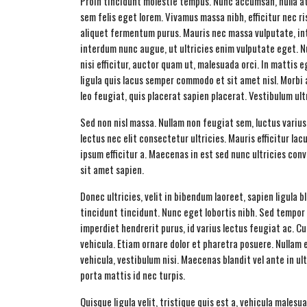
Proin tincidunt molestie tempus. Nunc accumsan, nulla a
sem felis eget lorem. Vivamus massa nibh, efficitur nec ris
aliquet fermentum purus. Mauris nec massa vulputate, int
interdum nunc augue, ut ultricies enim vulputate eget. Nul
nisi efficitur, auctor quam ut, malesuada orci. In mattis 
ligula quis lacus semper commodo et sit amet nisl. Morbi
leo feugiat, quis placerat sapien placerat. Vestibulum ultr
Sed non nisl massa. Nullam non feugiat sem, luctus varius
lectus nec elit consectetur ultricies. Mauris efficitur lac
ipsum efficitur a. Maecenas in est sed nunc ultricies conv
sit amet sapien.
Donec ultricies, velit in bibendum laoreet, sapien ligula
tincidunt tincidunt. Nunc eget lobortis nibh. Sed tempor 
imperdiet hendrerit purus, id varius lectus feugiat ac. C
vehicula. Etiam ornare dolor et pharetra posuere. Nullam 
vehicula, vestibulum nisi. Maecenas blandit vel ante in ul
porta mattis id nec turpis.
Quisque ligula velit, tristique quis est a, vehicula mal