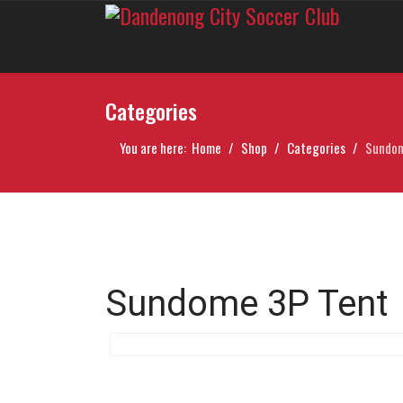
Categories
You are here:
Home
Shop
Categories
Sundom
Sundome 3P Tent