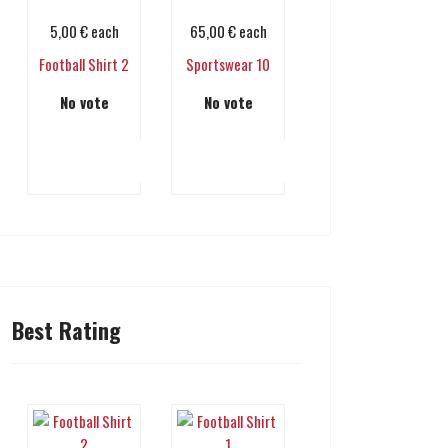
5,00 €
each
65,00 €
each
Football Shirt 2
Sportswear 10
No vote
No vote
Add to cart
Add to cart
Best Rating