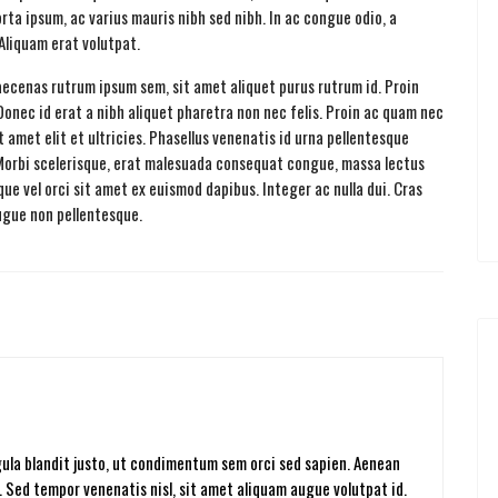
orta ipsum, ac varius mauris nibh sed nibh. In ac congue odio, a
Aliquam erat volutpat.
aecenas rutrum ipsum sem, sit amet aliquet purus rutrum id. Proin
 Donec id erat a nibh aliquet pharetra non nec felis. Proin ac quam nec
 amet elit et ultricies. Phasellus venenatis id urna pellentesque
Morbi scelerisque, erat malesuada consequat congue, massa lectus
que vel orci sit amet ex euismod dapibus. Integer ac nulla dui. Cras
augue non pellentesque.
igula blandit justo, ut condimentum sem orci sed sapien. Aenean
. Sed tempor venenatis nisl, sit amet aliquam augue volutpat id.