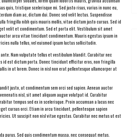
t ullamcorper sodales, lorem quam lobortis mauris, gravida accumsan
us quis, tristique scelerisque mi. Sed justo risus, varius in nunc eu,
erdum diam ac, dictum dui. Donec sed velit lectus. Suspendisse
la fringilla nibh quis mauris mollis, vitae dictum justo cursus. Sed id
eget velit et condimentum. Sed et porta elit. Vestibulum sit amet
 auctor arcu vitae tincidunt condimentum. Mauris egestas ipsum in
icies nulla tellus, vel euismod ipsum luctus sollicitudin.
 ante. Nam vulputate tellus et vestibulum blandit. Curabitur nec
us id est dictum porta. Donec tincidunt efficitur eros, non fringilla
allis in ut lorem. Donec in nisl non erat pellentesque ullamcorper at
 blandit justo, ut condimentum sem orci sed sapien. Aenean auctor
venenatis nisl, sit amet aliquam augue volutpat id. Curabitur
urabitur tempus sed ex in scelerisque. Proin accumsan a lacus nec
eget cursus orci. Etiam in arcu tincidunt, pellentesque sapien
tricies. Ut suscipit non nisl vitae egestas. Curabitur nec metus ut est
esuada purus. Sed quis condimentum massa, nec consequat metus.