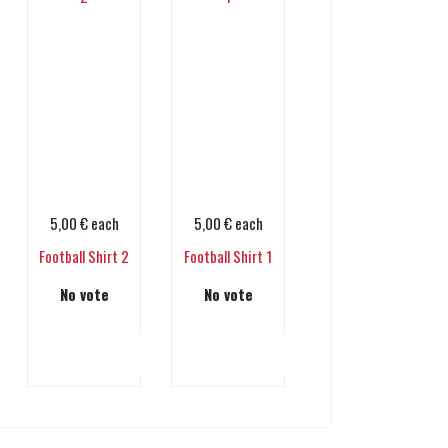
5,00 €
each
5,00 €
each
Football Shirt 2
Football Shirt 1
No vote
No vote
Add to cart
Add to cart