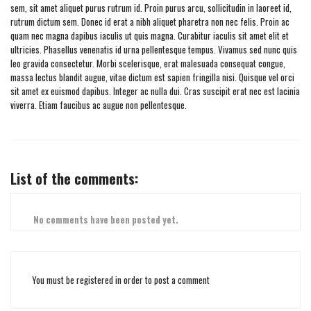
sem, sit amet aliquet purus rutrum id. Proin purus arcu, sollicitudin in laoreet id,
rutrum dictum sem. Donec id erat a nibh aliquet pharetra non nec felis. Proin ac
quam nec magna dapibus iaculis ut quis magna. Curabitur iaculis sit amet elit et
ultricies. Phasellus venenatis id urna pellentesque tempus. Vivamus sed nunc quis
leo gravida consectetur. Morbi scelerisque, erat malesuada consequat congue,
massa lectus blandit augue, vitae dictum est sapien fringilla nisi. Quisque vel orci
sit amet ex euismod dapibus. Integer ac nulla dui. Cras suscipit erat nec est lacinia
viverra. Etiam faucibus ac augue non pellentesque.
List of the comments:
No comments have been posted yet.
You must be registered in order to post a comment