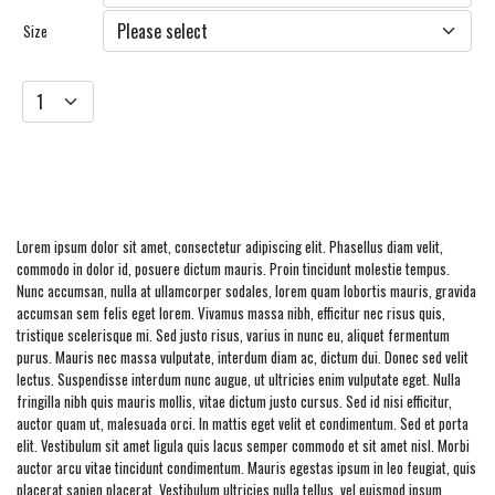
Size
Add to cart
Lorem ipsum dolor sit amet, consectetur adipiscing elit. Phasellus diam velit,
commodo in dolor id, posuere dictum mauris. Proin tincidunt molestie tempus.
Nunc accumsan, nulla at ullamcorper sodales, lorem quam lobortis mauris, gravida
accumsan sem felis eget lorem. Vivamus massa nibh, efficitur nec risus quis,
tristique scelerisque mi. Sed justo risus, varius in nunc eu, aliquet fermentum
purus. Mauris nec massa vulputate, interdum diam ac, dictum dui. Donec sed velit
lectus. Suspendisse interdum nunc augue, ut ultricies enim vulputate eget. Nulla
fringilla nibh quis mauris mollis, vitae dictum justo cursus. Sed id nisi efficitur,
auctor quam ut, malesuada orci. In mattis eget velit et condimentum. Sed et porta
elit. Vestibulum sit amet ligula quis lacus semper commodo et sit amet nisl. Morbi
auctor arcu vitae tincidunt condimentum. Mauris egestas ipsum in leo feugiat, quis
placerat sapien placerat. Vestibulum ultricies nulla tellus, vel euismod ipsum